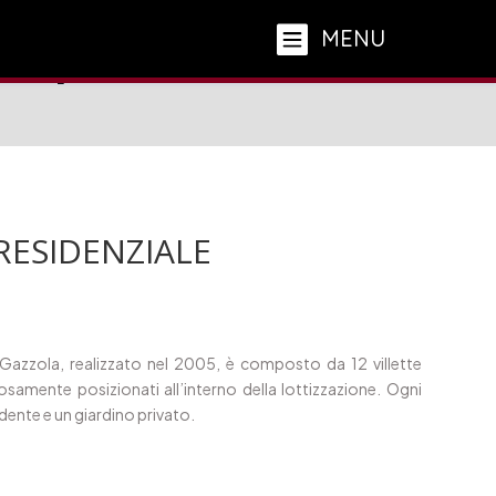
MENU
^
Progetti
^
COMPLESSO RESIDENZIALE – GAZZOLA
RESIDENZIALE
 Gazzola, realizzato nel 2005, è composto da 12 villette
samente posizionati all’interno della lottizzazione. Ogni
ndente e un giardino privato.