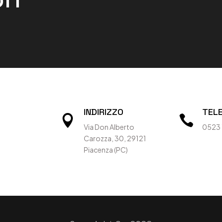
INDIRIZZO
TEL


Via Don Alberto
0523
Carozza, 30, 29121
Piacenza (PC)