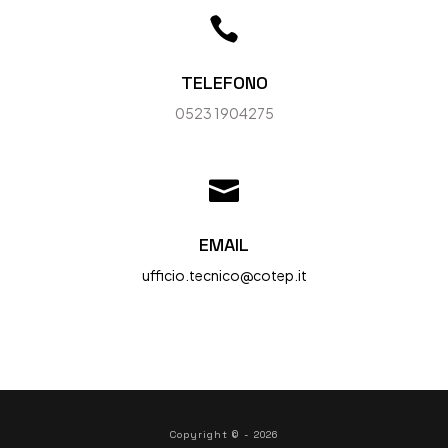

TELEFONO
0523 1904275

EMAIL
ufficio.tecnico@cotep.it
Copyright © - 2026