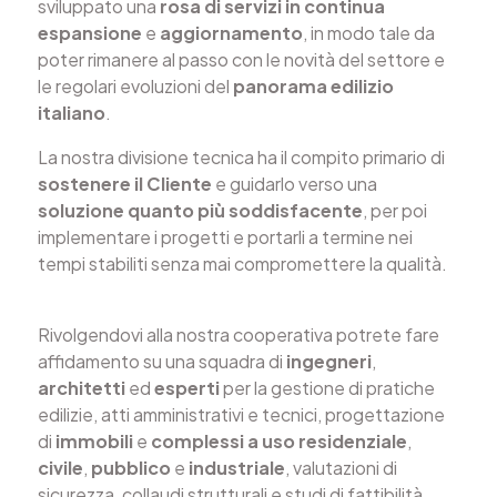
sviluppato una
rosa di servizi in continua
espansione
e
aggiornamento
, in modo tale da
poter rimanere al passo con le novità del settore e
le regolari evoluzioni del
panorama edilizio
italiano
.
La nostra divisione tecnica ha il compito primario di
sostenere il Cliente
e guidarlo verso una
soluzione quanto più soddisfacente
, per poi
implementare i progetti e portarli a termine nei
tempi stabiliti senza mai compromettere la qualità.
Rivolgendovi alla nostra cooperativa potrete fare
affidamento su una squadra di
ingegneri
,
architetti
ed
esperti
per la gestione di pratiche
edilizie, atti amministrativi e tecnici, progettazione
di
immobili
e
complessi a uso residenziale
,
civile
,
pubblico
e
industriale
, valutazioni di
sicurezza, collaudi strutturali e studi di fattibilità.