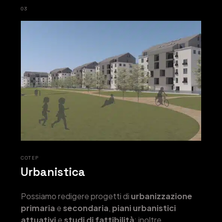
03
COTEP
Urbanistica
Possiamo redigere progetti di
urbanizzazione
primaria
e
secondaria
,
piani urbanistici
attuativi
e
studi di fattibilità
; inoltre,