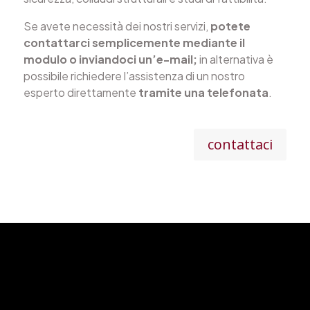
Se avete necessità dei nostri servizi,
potete
contattarci semplicemente mediante il
modulo o inviandoci un’e-mail;
in alternativa è
possibile richiedere l’assistenza di un nostro
esperto direttamente
tramite una telefonata
.
contattaci