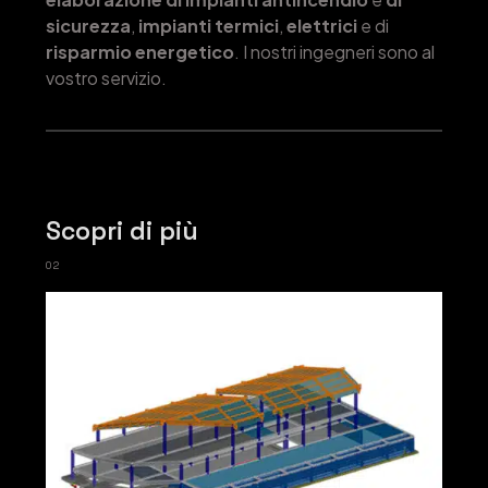
sicurezza
,
impianti termici
,
elettrici
e di
risparmio energetico
. I nostri ingegneri sono al
vostro servizio.
Scopri di più
02