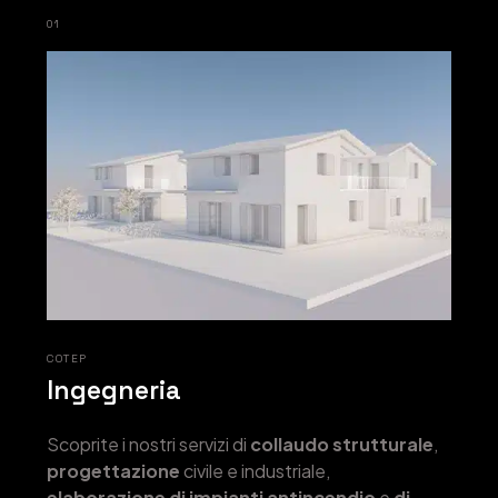
01
COTEP
Ingegneria
Scoprite i nostri servizi di
collaudo strutturale
,
progettazione
civile e industriale,
elaborazione di impianti antincendio
e
di